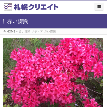
赤い躑躅
HOME
»
赤い躑躅
メディア
赤い躑躅